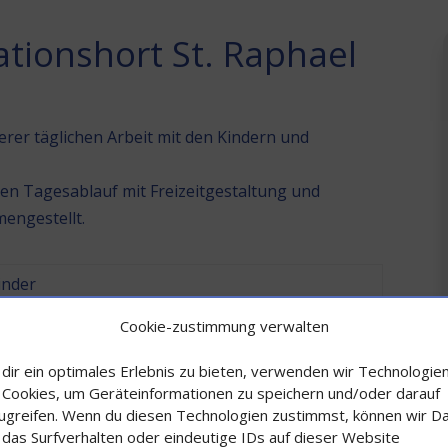
ationshort St. Raphael
erer täglichen Arbeit mit den Kindern und
hen Tagesablauf mit Freizeitgestaltung und
engestellt.
inder
nd Freispielzeit
Cookie-zustimmung verwalten
zeit
dir ein optimales Erlebnis zu bieten, verwenden wir Technologie
 Cookies, um Geräteinformationen zu speichern und/oder darauf
e Gruppe (einmal wöchentlich pro Gruppe)
ugreifen. Wenn du diesen Technologien zustimmst, können wir D
 das Surfverhalten oder eindeutige IDs auf dieser Website