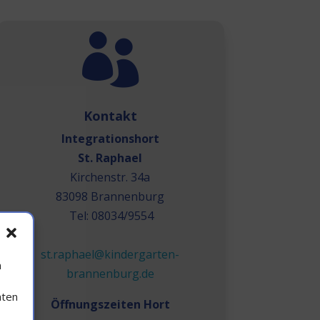

Kontakt
Integrationshort
St. Raphael
Kirchenstr. 34a
83098 Brannenburg
Tel: 08034/9554
st.raphael@kindergarten-
n
brannenburg.de
aten
Öffnungszeiten Hort