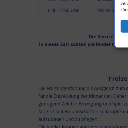
ver
kön
16:30-17:00 Uhr
Freies Spiel 
Die Kernzeit des
In dieser Zeit sollten die Kinder nich
Freiz
Die Freizeitgestaltung als Ausgleich zum 
für die Entwicklung der Kinder dar. Dahe
genügend Zeit für Bewegung und Spiel zur
Möglichkeit Freundschaften zu knüpfen u
aufzubauen und zu pflegen.
Die Kinder können aus verschieden Angebo