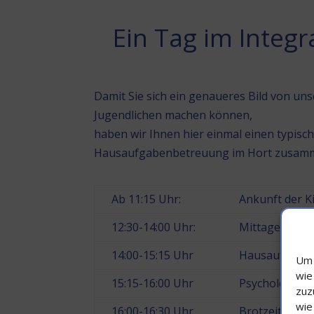
Ein Tag im Integr
Damit Sie sich ein genaueres Bild von uns
Jugendlichen machen können,
haben wir Ihnen hier einmal einen typisc
Hausaufgabenbetreuung im Hort zusamm
Ab 11:15 Uhr:
Ankunft der K
12:30-14:00 Uhr:
Mittagessen u
14:00-15:15 Uhr
Hausaufgaben
Um 
wie
15:15-16:00 Uhr
Psychologisch
zuz
wie
16:00-16:30 Uhr
Brotzeit