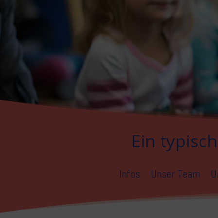
Ein typisc
Infos
Unser Team
U