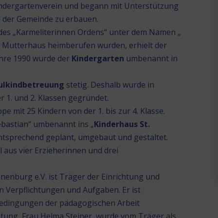
indergartenverein und begann mit Unterstützung
n der Gemeinde zu erbauen.
des „Karmeliterinnen Ordens“ unter dem Namen „
ns Mutterhaus heimberufen wurden, erhielt der
Jahre 1990 wurde der
Kindergarten
umbenannt in
ulkindbetreuung
stetig. Deshalb wurde in
 1. und 2. Klassen gegründet.
e mit 25 Kindern von der 1. bis zur 4. Klasse.
ebastian“ umbenannt ins „
Kinderhaus St.
ntsprechend geplant, umgebaut und gestaltet.
 aus vier Erzieherinnen und drei
enburg e.V. ist Träger der Einrichtung und
 Verpflichtungen und Aufgaben. Er ist
edingungen der pädagogischen Arbeit
itung, Frau Helma Steiner, wurde vom Träger als