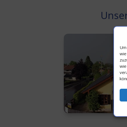
Unser
Um 
wie
zuz
wie
ver
kön