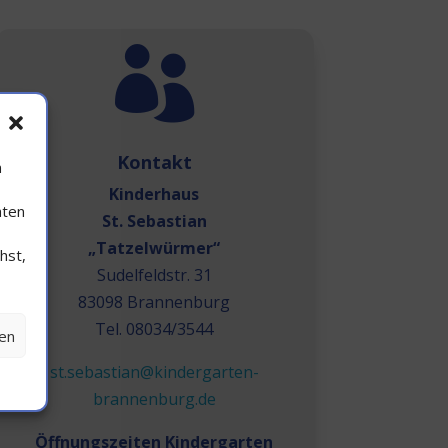

Kontakt
n
Kinderhaus
aten
St. Sebastian
„Tatzelwürmer“
hst,
Sudelfeldstr. 31
83098 Brannenburg
Tel. 08034/3544
hen
st.sebastian@kindergarten-
brannenburg.de
Öffnungszeiten Kindergarten